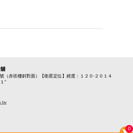
老舖
9號（赤崁樓斜對面）【衛星定位】經度：１２０‧２０１４
１°
.tw
0