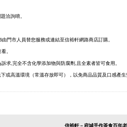
問題洽詢唷。
5606由門市人員替您服務或連結至信裕軒網路商店訂購。
查看。
為訴求,完全不含化學添加物與防腐劑,且全素者皆可食用。
光下或高溫環境（常溫存放即可），以免商品品質及口感產生
信裕軒－府城手作茶食百年