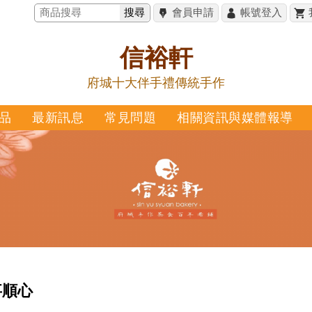
搜尋
會員申請
帳號登入
信裕軒
府城十大伴手禮傳統手作
品
最新訊息
常見問題
相關資訊與媒體報導
事順心