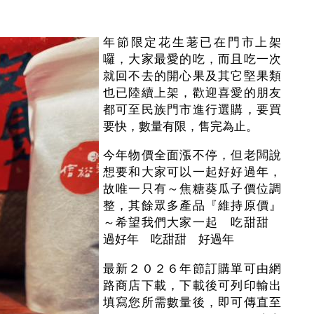
年節限定花生荖已在門市上架
囉，大家最愛的吃，而且吃一次
就回不去的開心果及其它堅果類
也已陸續上架，歡迎喜愛的朋友
都可至民族門市進行選購，要買
要快，數量有限，售完為止。
今年物價全面漲不停，但老闆說
想要和大家可以一起好好過年，
故唯一只有～焦糖葵瓜子價位調
整，其餘眾多產品『維持原價』
～希望我們大家一起 吃甜甜
過好年 吃甜甜 好過年
最新２０２６年節訂購單可由網
路商店下載，下載後可列印輸出
填寫您所需數量後，即可傳直至