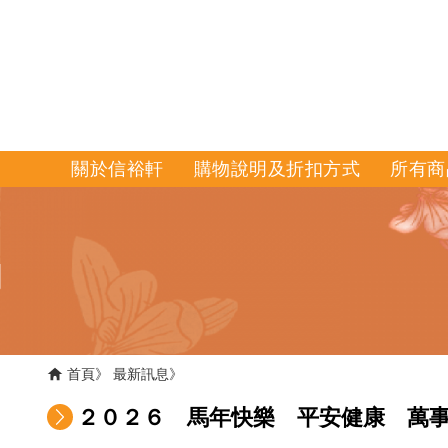
關於信裕軒
購物說明及折扣方式
所有商
首頁
最新訊息
２０２６ 馬年快樂 平安健康 萬