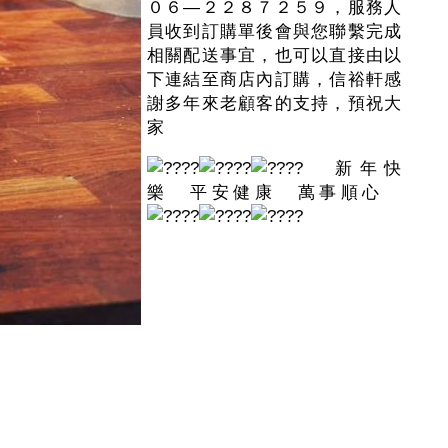
０６—２２８７２５９，服務人
員收到訂購單後會與您聯繫完成
相關配送事宜，也可以直接由以
下連結至商店內訂購，信裕軒感
謝多年來老顧客的支持，預祝大
家
新年快
樂 平安健康 萬事順心