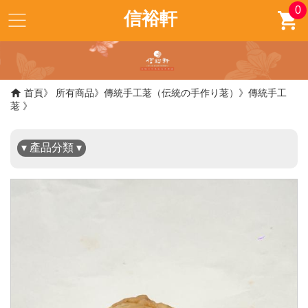
0
信裕軒
✖
首頁
所有商品
傳統手工荖（伝統の手作り荖）
傳統手工
荖
▾ 產品分類 ▾