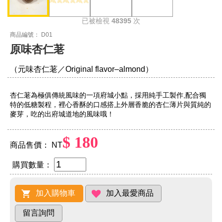
已被檢視
48395
次
商品編號： D01
原味杏仁荖
（元味杏仁荖／Original flavor–almond）
杏仁荖為極俱傳統風味的一項府城小點，採用純手工製作,配合獨
特的低糖製程，裡心香酥的口感搭上外層香脆的杏仁薄片與質純的
麥芽，吃的出府城道地的風味哦！
$ 180
商品售價： NT
購買數量：