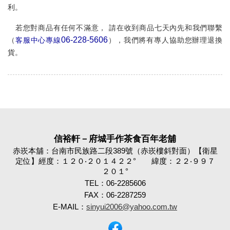
利。
若您對商品有任何不滿意，
請在收到商品七
天內
先和我們聯繫
06-228-5606
（
客服中心專線
），我們將有專人協助您辦理退換
貨。
信裕軒－府城手作茶食百年老舖
赤崁本舖：台南市民族路二段389號（赤崁樓斜對面）【衛星
定位】經度：１２０‧２０１４２２° 緯度：２２‧９９７
２０１°
TEL：06-2285606
FAX：06-2287259
E-MAIL：
sinyui2006@yahoo.com.tw