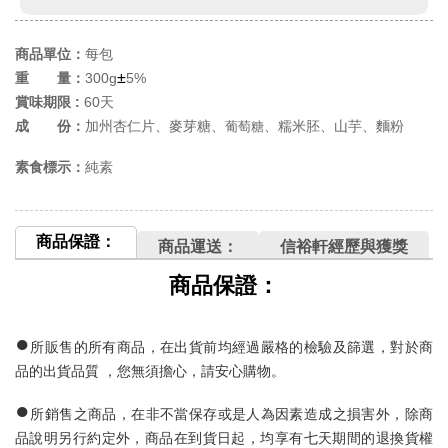
商品單位：
每包
±
重 量：
300g
5%
賞味期限 :
60天
成 份：
加州杏仁片、麥芽糖、
、
糯米胚、山芋、麵粉
葡萄糖
素食標示：
純素
商品保證：
商品運送：
信裕軒經歷與獲獎
商品保證：
●
所販售的所有商品，在出貨前均經過嚴格的檢驗及篩選，對於商
品的出貨品質
，您無須擔心，請安心購物。
●
所銷售之商品，在非不當保存或是人為因素造成之損害外，除商
品說明另行約定外，商品在到貨日起，均享有七
天期間的退換貨權