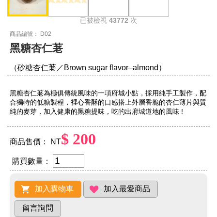
已被檢視
43772
次
商品編號： D02
黑糖杏仁荖
（砂糖杏仁荖／Brown sugar flavor–almond）
黑糖杏仁荖為極俱傳統風味的一項府城小點，採用純手工製作，配
合獨特的低糖製程，裡心香酥的口感搭上外層香脆的杏仁薄片與質
純的麥芽，加入健康的黑糖提味，吃的出府城道地的風味 !
$ 200
商品售價： NT
購買數量：