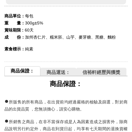
商品單位：
每包
±
重 量：
300g
5%
賞味期限 :
60天
成 份：
加州杏仁片、糯米胚、山芋、麥芽糖、黑糖、麵粉
素食標示：
純素
商品保證：
商品運送：
信裕軒經歷與獲獎
商品保證：
●
所販售的所有商品，在出貨前均經過嚴格的檢驗及篩選，對於商
品的出貨品質
，您無須擔心，請安心購物。
●
所銷售之商品，在非不當保存或是人為因素造成之損害外，除商
品說明另行約定外，商品在到貨日起，均享有七
天期間的退換貨權