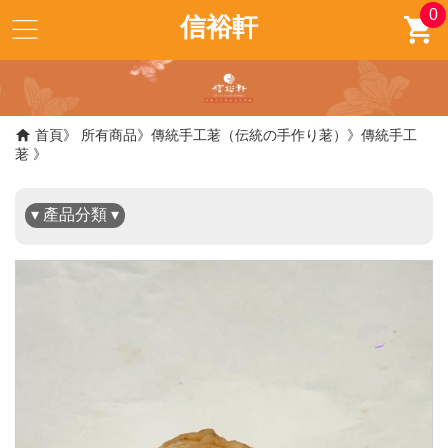
0
信裕軒
✖
首頁
所有商品
傳統手工荖（伝統の手作り荖）
傳統手工
荖
▾ 產品分類 ▾