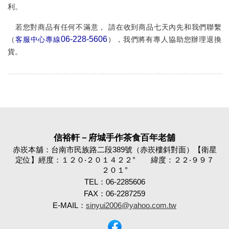
利。
若您對商品有任何不滿意，
請在收到商品七
天內
先和我們聯繫
06-228-5606
（
客服中心專線
），我們將有專人協助您辦理退換
貨。
信裕軒－府城手作茶食百年老舖
赤崁本舖：台南市民族路二段389號（赤崁樓斜對面）【衛星
定位】經度：１２０‧２０１４２２° 緯度：２２‧９９７
２０１°
TEL：06-2285606
FAX：06-2287259
E-MAIL：
sinyui2006@yahoo.com.tw