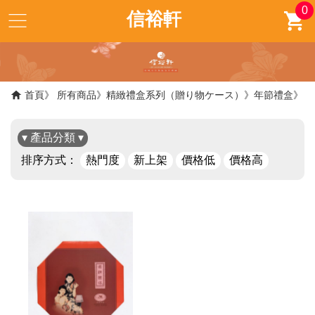
0
信裕軒
首頁
所有商品
精緻禮盒系列（贈り物ケース）
年節禮盒
▾ 產品分類 ▾
排序方式：
熱門度
新上架
價格低
價格高