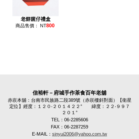
老餅篋仔禮盒
商品售價： NT
800
信裕軒－府城手作茶食百年老舖
赤崁本舖：台南市民族路二段389號（赤崁樓斜對面）【衛星
定位】經度：１２０‧２０１４２２° 緯度：２２‧９９７
２０１°
TEL：06-2285606
FAX：06-2287259
E-MAIL：
sinyui2006@yahoo.com.tw